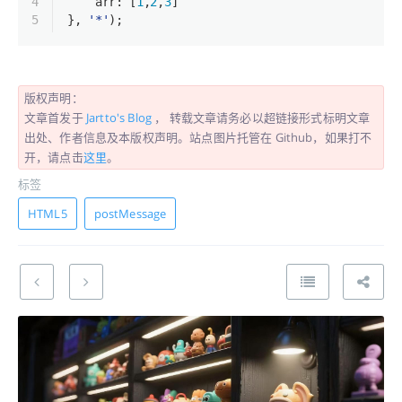
4
    arr: [
1
,
2
,
3
]
5
}, 
'*'
);
版权声明：
文章首发于
Jartto's Blog
， 转载文章请务必以超链接形式标明文章
出处、作者信息及本版权声明。站点图片托管在 Github，如果打不
开，请点击
这里
。
标签
HTML5
postMessage