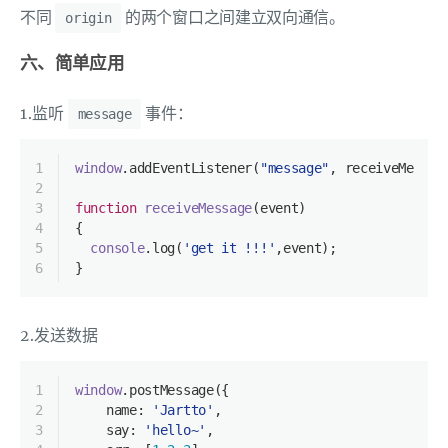
不同
的两个窗口之间建立双向通信。
origin
六、简单应用
1.监听
事件：
message
1
window
.addEventListener(
"message"
, receiveMessag
2
3
function
receiveMessage
(
event
)
4
{
5
console
.log(
'get it !!!'
,event);
6
}
2.发送数据
1
window
.postMessage({
2
    name: 
'Jartto'
,
3
    say: 
'hello~'
,