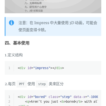
注意：在 Impress 中大量使用 3D 动画，可能会
使页面变得卡顿。
四、基本使用
1.定义结构
1
<
div
id
=
"impress"
>
</
div
>
2.每页
使用
类来区分
PPT
step
1
<
div
id
=
"bored"
class
=
"step"
data-x
=
"-1000"
>
2
<
q
>
Aren’t you just 
<
b
>
bored
</
b
>
 with all th