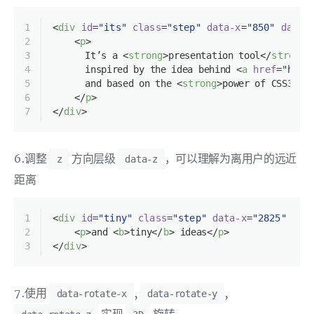
1
<
div
id
=
"its"
class
=
"step"
data-x
=
"850"
data-
2
<
p
>
3
      It’s a 
<
strong
>
presentation tool
</
strong
>
4
      inspired by the idea behind 
<
a
href
=
"http
5
      and based on the 
<
strong
>
power of CSS3 tr
6
</
p
>
7
</
div
>
6.调整
方向层级
，可以理解为离用户的远近
z
data-z
距离
1
<
div
id
=
"tiny"
class
=
"step"
data-x
=
"2825"
dat
2
<
p
>
and 
<
b
>
tiny
</
b
>
 ideas
</
p
>
3
</
div
>
7.使用
,
,
data-rotate-x
data-rotate-y