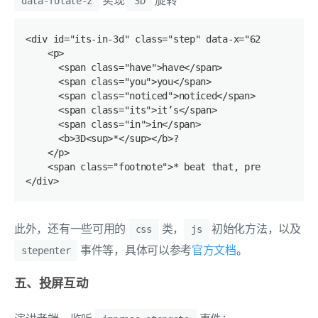
实现
旋转
data-rotate-z
3D
<div id="its-in-3d" class="step" data-x="6200" data-y
    <p>
      <span class="have">have</span>
      <span class="you">you</span>
      <span class="noticed">noticed</span>
      <span class="its">it’s</span>
      <span class="in">in</span>
      <b>3D<sup>*</sup></b>?
    </p>
    <span class="footnote">* beat that, prezi ;)</spa
</div>
此外，还有一些可用的
类，
初始化方法，以及
css
js
事件等，具体可以参考
官方文档
。
stepenter
五、投屏互动