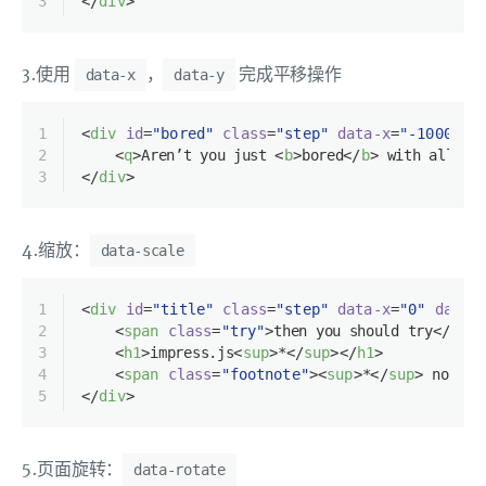
3
</
div
>
3.使用
，
完成平移操作
data-x
data-y
1
<
div
id
=
"bored"
class
=
"step"
data-x
=
"-1000"
d
2
<
q
>
Aren’t you just 
<
b
>
bored
</
b
>
 with all th
3
</
div
>
4.缩放：
data-scale
1
<
div
id
=
"title"
class
=
"step"
data-x
=
"0"
data-
2
<
span
class
=
"try"
>
then you should try
</
span
3
<
h1
>
impress.js
<
sup
>
*
</
sup
>
</
h1
>
4
<
span
class
=
"footnote"
>
<
sup
>
*
</
sup
>
 no rhy
5
</
div
>
5.页面旋转：
data-rotate