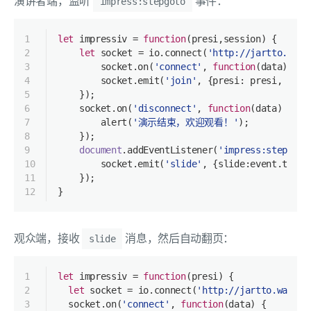
演讲者端，监听
事件：
impress:stepgoto
1
let
 impressiv = 
function
(
presi,session
) 
{
2
let
 socket = io.connect(
'http://jartto.wang
3
        socket.on(
'connect'
, 
function
(
data
) 
{
4
        socket.emit(
'join'
, {
presi
: presi, 
sess
5
    });
6
    socket.on(
'disconnect'
, 
function
(
data
) 
{
7
        alert(
'演示结束，欢迎观看！'
);
8
    });
9
document
.addEventListener(
'impress:stepgoto
10
        socket.emit(
'slide'
, {
slide
:event.targe
11
    });
12
}
观众端，接收
消息，然后自动翻页：
slide
1
let
 impressiv = 
function
(
presi
) 
{
2
let
 socket = io.connect(
'http://jartto.wang'
)
3
  socket.on(
'connect'
, 
function
(
data
) 
{