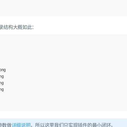
录结构大概如此：
png
ng
ng
ng
参数做
详细说明
，所以这里我们只实现插件的最小闭环。