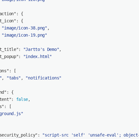
action"
: {
t_icon"
: {
 
"image/icon-38.png"
,
 
"image/icon-19.png"
t_title"
: 
"Jartto's Demo"
,
t_popup"
: 
"index.html"
ons"
: [
"
, 
"tabs"
, 
"notifications"
nd"
: {
tent"
: 
false
,
s"
: [
ground.js"
security_policy"
: 
"script-src 'self' 'unsafe-eval'; object