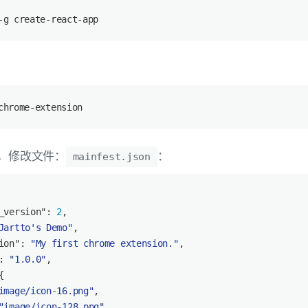
-g create-react-app
chrome-extension
，修改文件：
：
mainfest.json
_version"
: 
2
,
Jartto's Demo"
,
ion"
: 
"My first chrome extension."
,
: 
"1.0.0"
,
{
image/icon-16.png"
,
"image/icon-128.png"