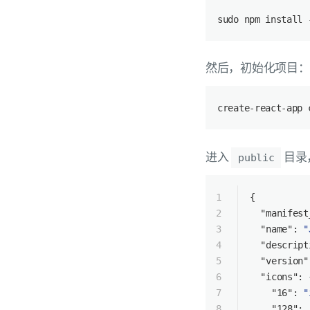
sudo npm install 
然后，初始化项目：
create-react-app 
进入
目录
public
1
{
2
"manifest
3
"name"
: 
"
4
"descript
5
"version"
6
"icons"
: 
7
"16"
: 
"
8
"128"
: 