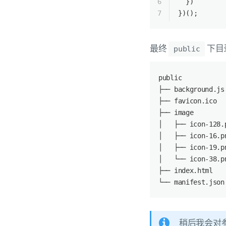
6
  })
7
})();
最终
下目
public
public
├── background.js
├── favicon.ico
├── image
│   ├── icon-128.
│   ├── icon-16.p
│   ├── icon-19.p
│   └── icon-38.p
├── index.html
└── manifest.json
稍后我会对