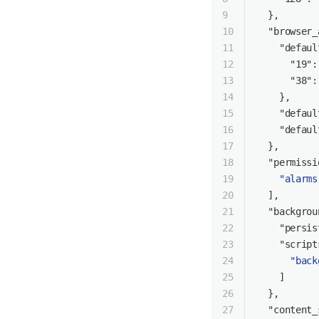
9
  },
10
"browser_
11
"defaul
12
"19"
:
13
"38"
:
14
    },
15
"defaul
16
"defaul
17
  },
18
"permissi
19
"alarms
20
  ],
21
"backgrou
22
"persis
23
"script
24
"back
25
    ]
26
  },
27
"content_