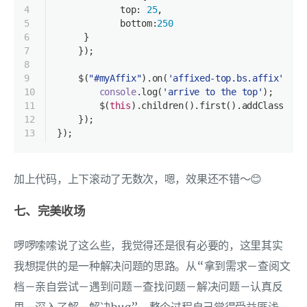
4
            top: 
25
,
5
            bottom:
250
6
     }
7
    });
8
9
    $(
"#myAffix"
).on(
'affixed-top.bs.affix'
, 
fu
10
console
.log(
'arrive to the top'
);
11
        $(
this
).children().first().addClass(
'ac
12
    });
13
});
加上代码，上下滚动了无数次，嗯，效果还不错～😊
七、完美收场
啰啰嗦嗦说了这么些，我觉得还是很有必要的，这里其实
我想提供的是一种解决问题的思路。从“拿到需求－查阅文
档－亲自尝试－遇到问题－查找问题－解决问题－认真反