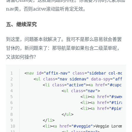
请留心nav类，这就是问题的所在。你需要为你的元素添加
nav类，否则acitve滚动监听肯定无效。
五、继续深究
到这里，问题基本就解决了。我可不是那么容易就会善罢
甘休的，新问题来了：那导航菜单如果包含二级菜单呢，
又该如何操作？
1
<
nav
id
=
"affix-nav"
class
=
"sidebar col-md-4"
2
<
ul
class
=
"nav sidenav"
data-spy
=
"affix"
3
<
li
class
=
"active"
>
<
a
href
=
"#cupcake"
4
<
ul
class
=
"nav"
>
5
<
li
>
<
a
href
=
"#sweetje
6
<
li
>
<
a
href
=
"#tiramis
7
<
li
>
<
a
href
=
"#pie"
>
Pi
8
</
ul
>
9
</
li
>
10
<
li
>
<
a
href
=
"#veggie"
>
Veggie Lorem Ips
11
<
ul
class
=
"nav"
>