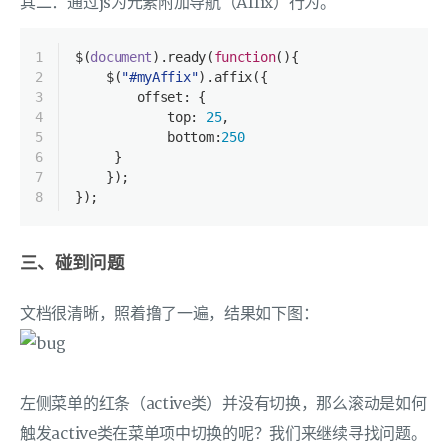
其二：通过js为元素附加导航（Affix）行为。
1
$(
document
).ready(
function
(
)
{ 
2
    $(
"#myAffix"
).affix({ 
3
        offset: { 
4
            top: 
25
,
5
            bottom:
250
6
     } 
7
    }); 
8
});
三、碰到问题
文档很清晰，照着撸了一遍，结果如下图：
左侧菜单的红条（active类）并没有切换，那么滚动是如何
触发active类在菜单项中切换的呢？我们来继续寻找问题。