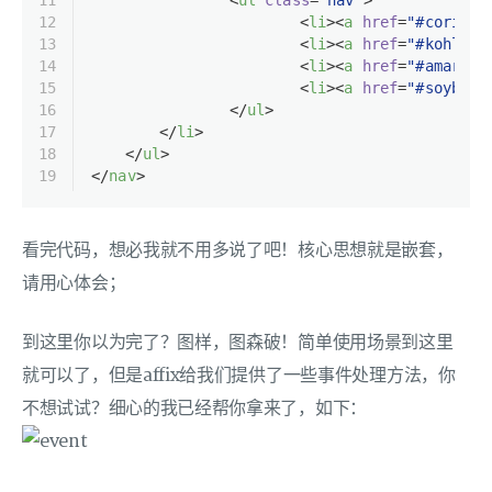
12
<
li
>
<
a
href
=
"#coriand
13
<
li
>
<
a
href
=
"#kohlrab
14
<
li
>
<
a
href
=
"#amarant
15
<
li
>
<
a
href
=
"#soybean
16
</
ul
>
17
</
li
>
18
</
ul
>
19
</
nav
>
看完代码，想必我就不用多说了吧！核心思想就是嵌套，
请用心体会；
到这里你以为完了？图样，图森破！简单使用场景到这里
就可以了，但是affix给我们提供了一些事件处理方法，你
不想试试？细心的我已经帮你拿来了，如下：