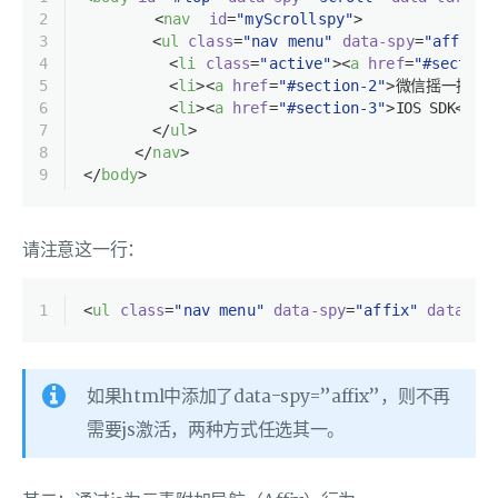
2
<
nav
id
=
"myScrollspy"
>
3
<
ul
class
=
"nav menu"
data-spy
=
"affix"
4
<
li
class
=
"active"
>
<
a
href
=
"#section
5
<
li
>
<
a
href
=
"#section-2"
>
微信摇一摇周
6
<
li
>
<
a
href
=
"#section-3"
>
IOS SDK
</
a
>
7
</
ul
>
8
</
nav
>
9
</
body
>
请注意这一行：
1
<
ul
class
=
"nav menu"
data-spy
=
"affix"
data-of
如果html中添加了data-spy=”affix”，则不再
需要js激活，两种方式任选其一。