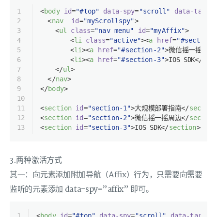
1
<
body
id
=
"#top"
data-spy
=
"scroll"
data-targe
2
<
nav
id
=
"myScrollspy"
>
3
<
ul
class
=
"nav menu"
id
=
"myAffix"
>
4
<
li
class
=
"active"
>
<
a
href
=
"#section-
5
<
li
>
<
a
href
=
"#section-2"
>
微信摇一摇周边
6
<
li
>
<
a
href
=
"#section-3"
>
IOS SDK
</
a
>
<
7
</
ul
>
8
</
nav
>
9
</
body
>
10
11
<
section
id
=
"section-1"
>
大规模部署指南
</
section
12
<
section
id
=
"section-2"
>
微信摇一摇周边
</
section
13
<
section
id
=
"section-3"
>
IOS SDK
</
section
>
3.两种激活方式
其一：向元素添加附加导航（Affix）行为，只需要向需要
监听的元素添加 data-spy=”affix” 即可。
1
<
body
id
=
"#top"
data-spy
=
"scroll"
data-target